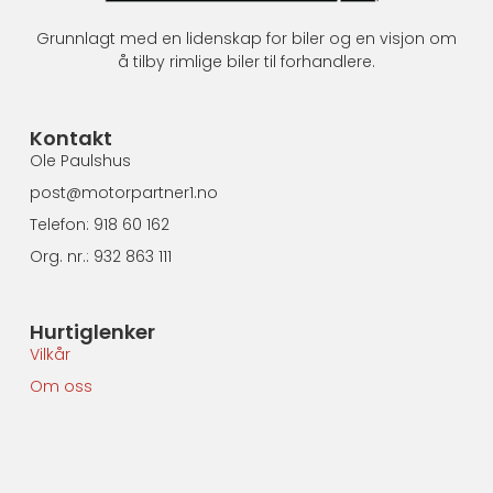
Grunnlagt med en lidenskap for biler og en visjon om
å tilby rimlige biler til forhandlere.
Kontakt
Ole Paulshus
post@motorpartner1.no
Telefon: 918 60 162
Org. nr.: 932 863 111
Hurtiglenker
Vilkår
Om oss