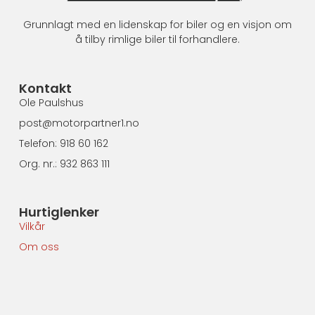
Grunnlagt med en lidenskap for biler og en visjon om
å tilby rimlige biler til forhandlere.
Kontakt
Ole Paulshus
post@motorpartner1.no
Telefon: 918 60 162
Org. nr.: 932 863 111
Hurtiglenker
Vilkår
Om oss