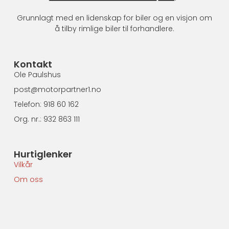
Grunnlagt med en lidenskap for biler og en visjon om
å tilby rimlige biler til forhandlere.
Kontakt
Ole Paulshus
post@motorpartner1.no
Telefon: 918 60 162
Org. nr.: 932 863 111
Hurtiglenker
Vilkår
Om oss