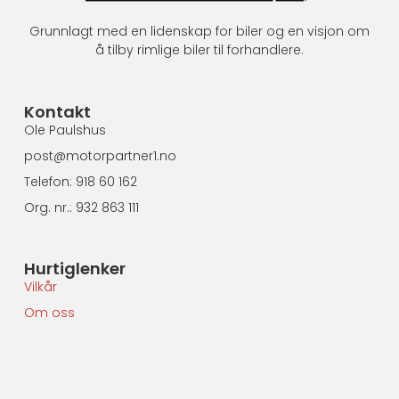
Grunnlagt med en lidenskap for biler og en visjon om
å tilby rimlige biler til forhandlere.
Kontakt
Ole Paulshus
post@motorpartner1.no
Telefon: 918 60 162
Org. nr.: 932 863 111
Hurtiglenker
Vilkår
Om oss