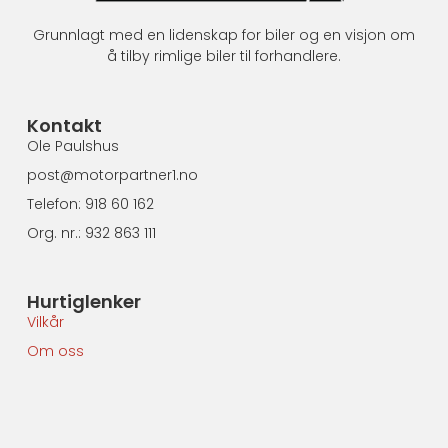
Grunnlagt med en lidenskap for biler og en visjon om
å tilby rimlige biler til forhandlere.
Kontakt
Ole Paulshus
post@motorpartner1.no
Telefon: 918 60 162
Org. nr.: 932 863 111
Hurtiglenker
Vilkår
Om oss