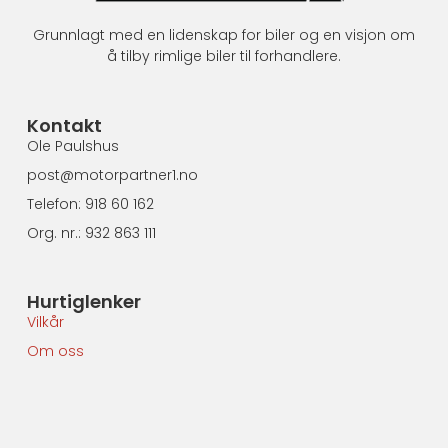
Grunnlagt med en lidenskap for biler og en visjon om
å tilby rimlige biler til forhandlere.
Kontakt
Ole Paulshus
post@motorpartner1.no
Telefon: 918 60 162
Org. nr.: 932 863 111
Hurtiglenker
Vilkår
Om oss