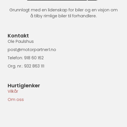
Grunnlagt med en lidenskap for biler og en visjon om
å tilby rimlige biler til forhandlere.
Kontakt
Ole Paulshus
post@motorpartner1.no
Telefon: 918 60 162
Org. nr.: 932 863 111
Hurtiglenker
Vilkår
Om oss