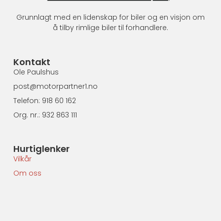
Grunnlagt med en lidenskap for biler og en visjon om
å tilby rimlige biler til forhandlere.
Kontakt
Ole Paulshus
post@motorpartner1.no
Telefon: 918 60 162
Org. nr.: 932 863 111
Hurtiglenker
Vilkår
Om oss