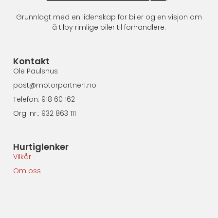
Grunnlagt med en lidenskap for biler og en visjon om
å tilby rimlige biler til forhandlere.
Kontakt
Ole Paulshus
post@motorpartner1.no
Telefon: 918 60 162
Org. nr.: 932 863 111
Hurtiglenker
Vilkår
Om oss