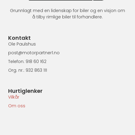
Grunnlagt med en lidenskap for biler og en visjon om
å tilby rimlige biler til forhandlere.
Kontakt
Ole Paulshus
post@motorpartner1.no
Telefon: 918 60 162
Org. nr.: 932 863 111
Hurtiglenker
Vilkår
Om oss