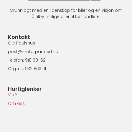
Grunnlagt med en lidenskap for biler og en visjon om
å tilby rimlige biler til forhandlere.
Kontakt
Ole Paulshus
post@motorpartner1.no
Telefon: 918 60 162
Org. nr.: 932 863 111
Hurtiglenker
Vilkår
Om oss