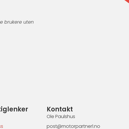
re brukere uten
tiglenker
Kontakt
Ole Paulshus
ss
post@motorpartner1.no