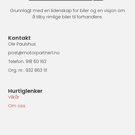
Grunnlagt med en lidenskap for biler og en visjon om
å tilby rimlige biler til forhandlere.
Kontakt
Ole Paulshus
post@motorpartner1.no
Telefon: 918 60 162
Org. nr.: 932 863 111
Hurtiglenker
Vilkår
Om oss