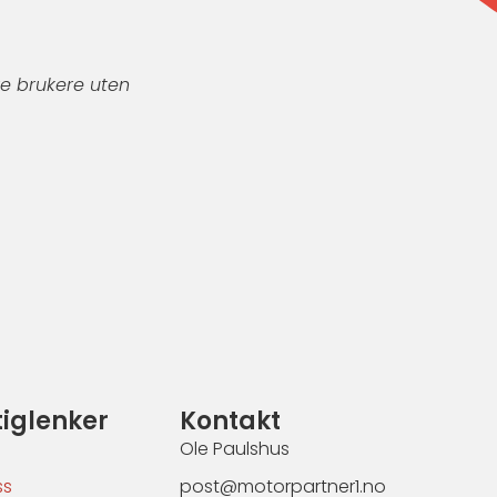
re brukere uten
tiglenker
Kontakt
Ole Paulshus
ss
post@motorpartner1.no