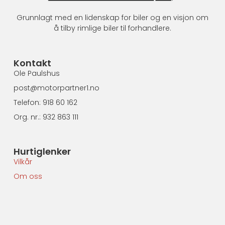
Grunnlagt med en lidenskap for biler og en visjon om
å tilby rimlige biler til forhandlere.
Kontakt
Ole Paulshus
post@motorpartner1.no
Telefon: 918 60 162
Org. nr.: 932 863 111
Hurtiglenker
Vilkår
Om oss